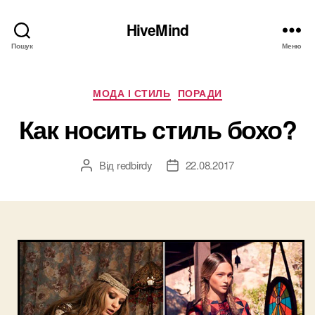
HiveMind
Пошук
Меню
Категорії
МОДА І СТИЛЬ
ПОРАДИ
Как носить стиль бохо?
Від
redbirdy
22.08.2017
Автор
Дата
запису
запису