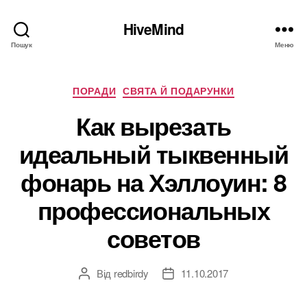
HiveMind
Пошук
Меню
Категорії
ПОРАДИ
СВЯТА Й ПОДАРУНКИ
Как вырезать
идеальный тыквенный
фонарь на Хэллоуин: 8
профессиональных
советов
Від
redbirdy
11.10.2017
Автор
Дата
запису
запису