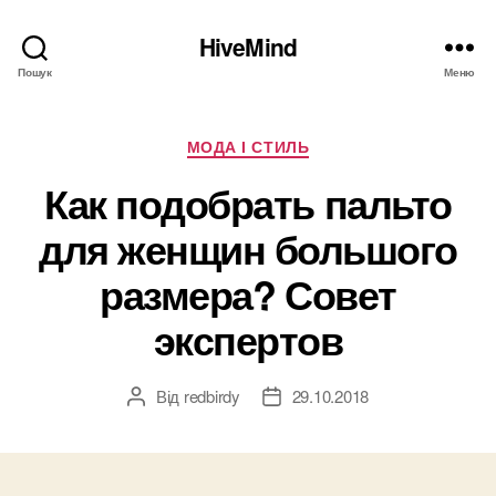
HiveMind
Пошук
Меню
Категорії
МОДА І СТИЛЬ
Как подобрать пальто
для женщин большого
размера? Совет
экспертов
Від
redbirdy
29.10.2018
Автор
Дата
запису
запису