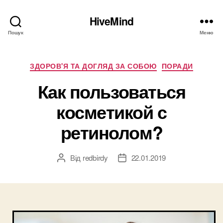
HiveMind
Пошук
Меню
Категорії
ЗДОРОВ'Я ТА ДОГЛЯД ЗА СОБОЮ
ПОРАДИ
Как пользоваться
косметикой с
ретинолом?
Від
redbirdy
22.01.2019
Автор
Дата
запису
запису