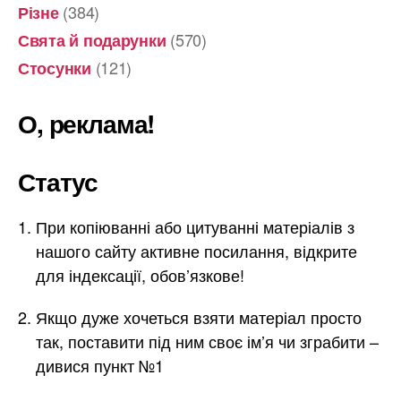
(384)
Різне
(570)
Свята й подарунки
(121)
Стосунки
О, реклама!
Статус
При копіюванні або цитуванні матеріалів з
нашого сайту активне посилання, відкрите
для індексації, обов’язкове!
Якщо дуже хочеться взяти матеріал просто
так, поставити під ним своє ім’я чи зграбити –
дивися пункт №1