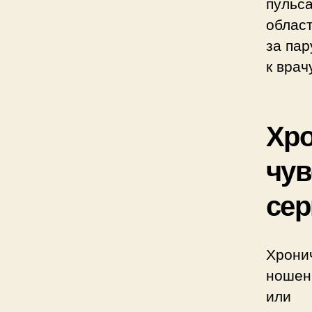
пульс
област
за пар
к врач
Хро
чув
сер
Хрони
ношен
или 