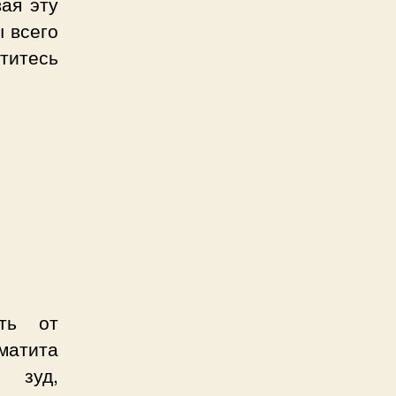
ая эту
ы всего
атитесь
сть от
матита
 зуд,