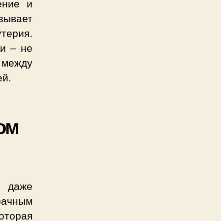
ение и
зывает
терия.
и – не
 между
ей.
ом
и даже
рачным
оторая