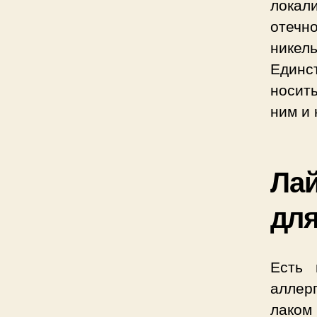
локал
отечн
никел
Единс
носит
ним и 
Лай
для
Есть 
аллер
лаком