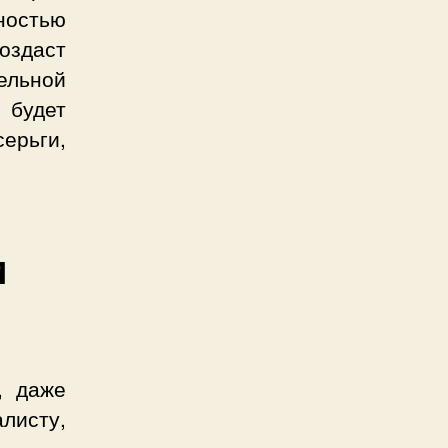
ностью
оздаст
ельной
 будет
ерьги,
м
, даже
листу,