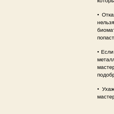
• Отк
нельз
биома
попаст
• Если
метал
масте
подоб
• Уха
мастер