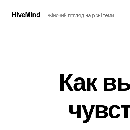
HiveMind
Жіночий погляд на різні теми
Как в
чувс