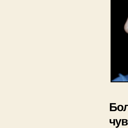
Бол
чув