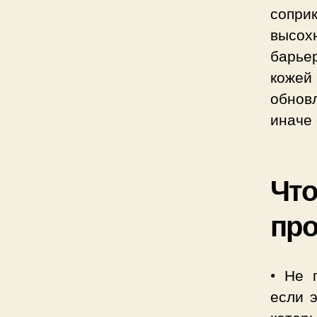
сопри
высох
барье
кожей
обнов
иначе 
Что
про
• Не 
если 
которы