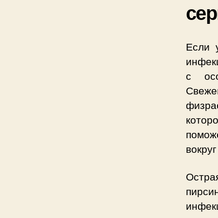
сер
Если 
инфек
с ос
Свеже
физра
котор
помож
вокруг
Острая
пирси
инфек