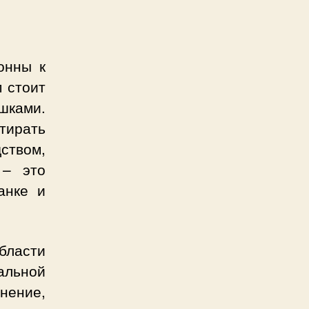
онны к
 стоит
ками.
тирать
ством,
 – это
анке и
области
альной
нение,