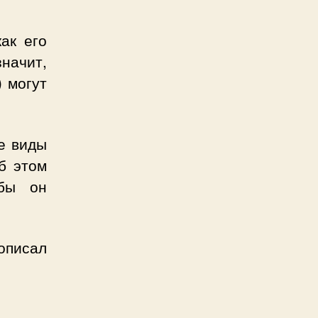
ак его
начит,
 могут
ые виды
б этом
обы он
описал