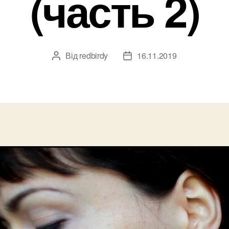
(часть 2)
Від
redbirdy
16.11.2019
Автор
Дата
запису
запису