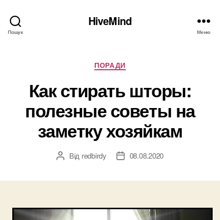
HiveMind
Пошук
Меню
Категорії
ПОРАДИ
Как стирать шторы:
полезные советы на
заметку хозяйкам
Від
redbirdy
08.08.2020
Автор
Дата
запису
запису