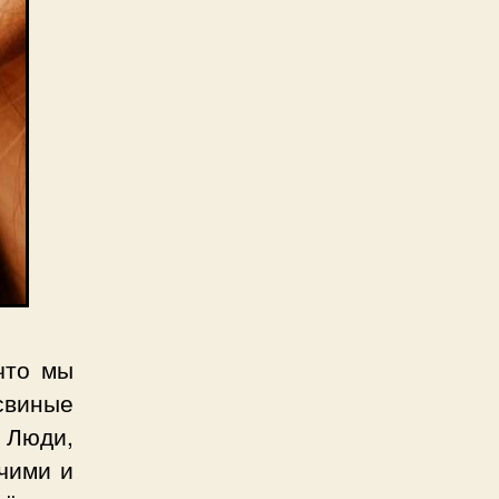
что мы
свиные
 Люди,
чими и