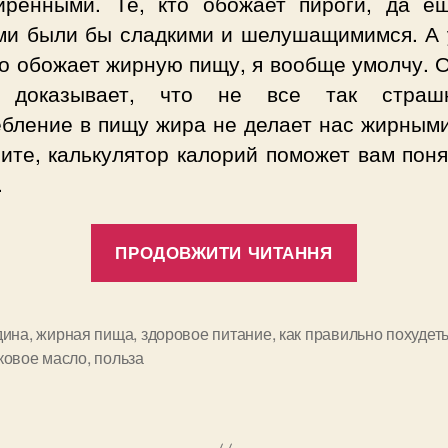
иренными. Те, кто обожает пироги, да е
ми были бы сладкими и шелушащимимся. А 
то обожает жирную пищу, я вообще умолчу. 
а доказывает, что не все так страш
ебление в пищу жира не делает нас жирными
ите, калькулятор калорий поможет вам поня
.
“Полезна
ПРОДОВЖИТИ ЧИТАННЯ
жирная
еда”
дина
,
жирная пища
,
здоровое питание
,
как правильно похудет
и
ковое масло
,
польза