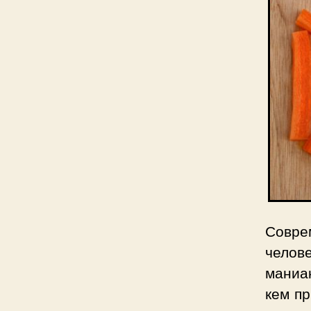
Совр
челове
маниа
кем п