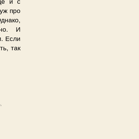
щё и с
уж про
Однако,
но. И
. Если
ть, так
я
ь
,