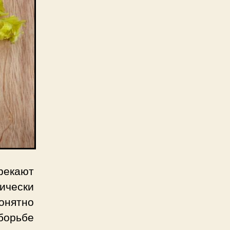
екают
тически
онятно
борьбе