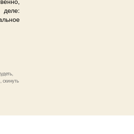
венно,
 деле:
альное
ское
худеть
,
и
,
скинуть