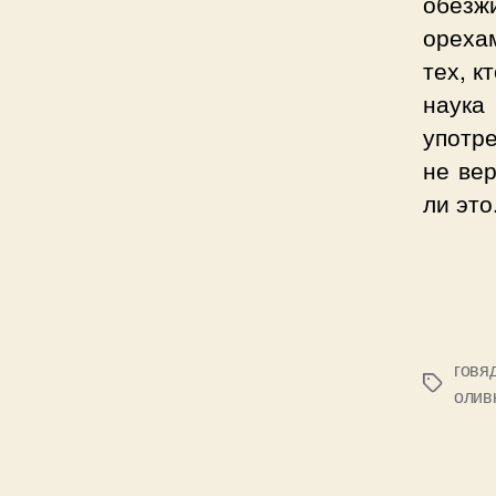
обезж
ореха
тех, к
наук
употр
не вер
ли это
говя
Позначк
олив