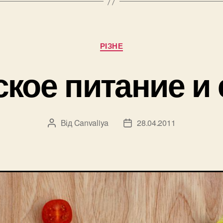
Категорії
РІЗНЕ
кое питание и
Від
Canvaliya
28.04.2011
Автор
Дата
запису
запису