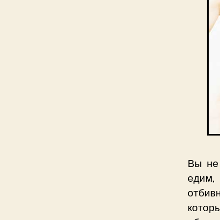
Вы не
едим,
отбив
котор