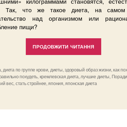
шними» килограммами становятся, естест
. Так, что же такое диета, на самом
ательство над организмом или рацион
бление пищи?
“Диетиче
ПРОДОВЖИТИ ЧИТАННЯ
питание
и
его
а
,
диета по группе крови
,
диеты
,
здоровый образ жизни
,
как по
правильно похудеть
,
кремлевская диета
,
лучшие диеты
,
Порад
виды”
и
ий вес
,
стать стройнее
,
япония
,
японская диета