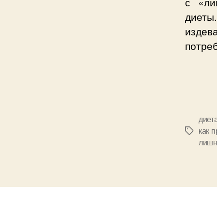
с «ли
диеты
издев
потре
диет
как 
Позначк
лишн