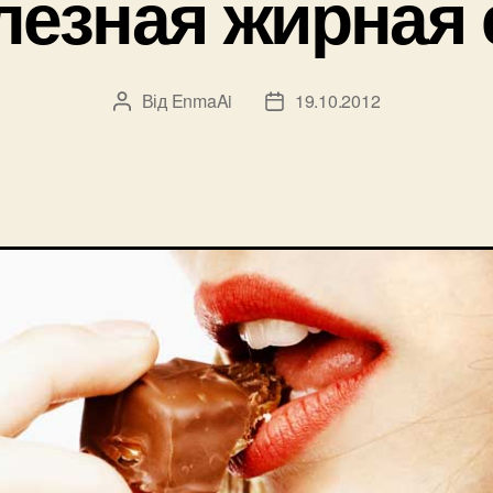
лезная жирная 
Від
EnmaAi
19.10.2012
Автор
Дата
запису
запису