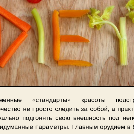
еменные «стандарты» красоты подстр
чество не просто следить за собой, а прак
кально подгонять свою внешность под неп
ридуманные параметры. Главным орудием в 