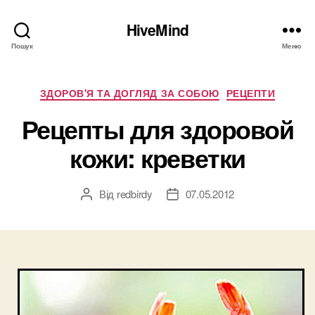
HiveMind
Пошук
Меню
Категорії
ЗДОРОВ'Я ТА ДОГЛЯД ЗА СОБОЮ
РЕЦЕПТИ
Рецепты для здоровой
кожи: креветки
Від
redbirdy
07.05.2012
Автор
Дата
запису
запису