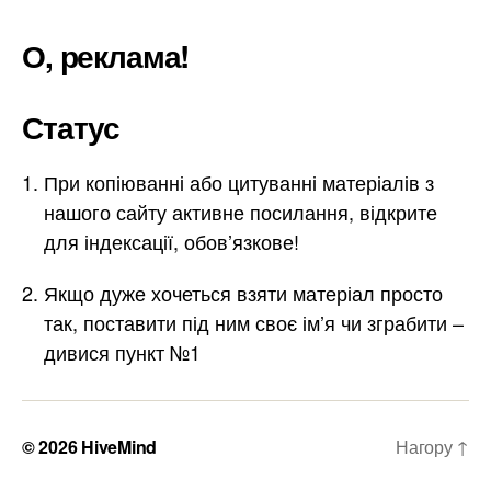
О, реклама!
Статус
При копіюванні або цитуванні матеріалів з
нашого сайту активне посилання, відкрите
для індексації, обов’язкове!
Якщо дуже хочеться взяти матеріал просто
так, поставити під ним своє ім’я чи зграбити –
дивися пункт №1
© 2026
HiveMind
Нагору
↑