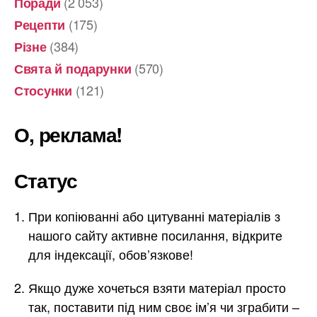
(2 053)
Поради
(175)
Рецепти
(384)
Різне
(570)
Свята й подарунки
(121)
Стосунки
О, реклама!
Статус
При копіюванні або цитуванні матеріалів з
нашого сайту активне посилання, відкрите
для індексації, обов’язкове!
Якщо дуже хочеться взяти матеріал просто
так, поставити під ним своє ім’я чи зграбити –