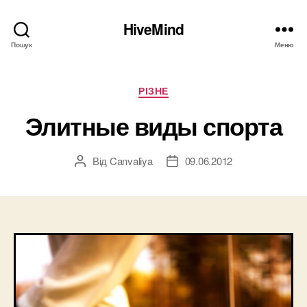
HiveMind
Пошук
Меню
Категорії
РІЗНЕ
Элитные виды спорта
Від
Canvaliya
09.06.2012
Автор
Дата
запису
запису