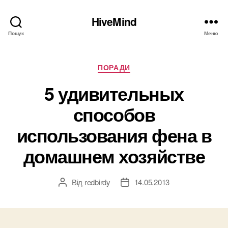
HiveMind
Пошук
Меню
Категорії
ПОРАДИ
5 удивительных
способов
использования фена в
домашнем хозяйстве
Від
redbirdy
14.05.2013
Автор
Дата
запису
запису