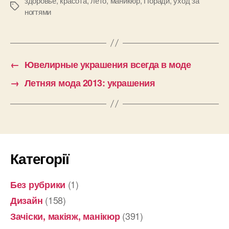
здоровье
,
красота
,
лето
,
маникюр
,
Поради
,
уход за
Позначки
ногтями
←
Ювелирные украшения всегда в моде
→
Летняя мода 2013: украшения
Категорії
(1)
Без рубрики
(158)
Дизайн
(391)
Зачіски, макіяж, манікюр