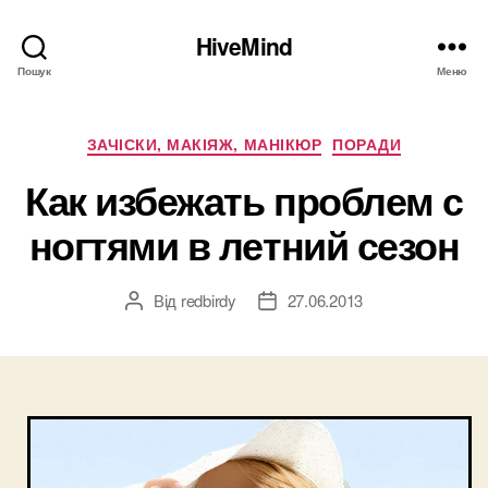
HiveMind
Пошук
Меню
Категорії
ЗАЧІСКИ, МАКІЯЖ, МАНІКЮР
ПОРАДИ
Как избежать проблем с
ногтями в летний сезон
Від
redbirdy
27.06.2013
Автор
Дата
запису
запису