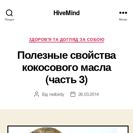
HiveMind
Пошук
Меню
Категорії
ЗДОРОВ'Я ТА ДОГЛЯД ЗА СОБОЮ
Полезные свойства
кокосового масла
(часть 3)
Від
redbirdy
26.03.2014
Автор
Дата
запису
запису