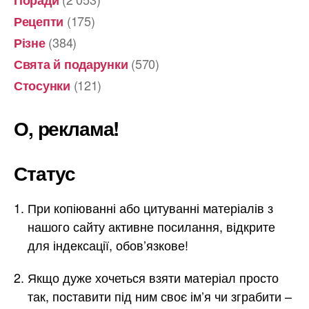
(175)
Рецепти
(384)
Різне
(570)
Свята й подарунки
(121)
Стосунки
О, реклама!
Статус
При копіюванні або цитуванні матеріалів з
нашого сайту активне посилання, відкрите
для індексації, обов’язкове!
Якщо дуже хочеться взяти матеріал просто
так, поставити під ним своє ім’я чи зграбити –