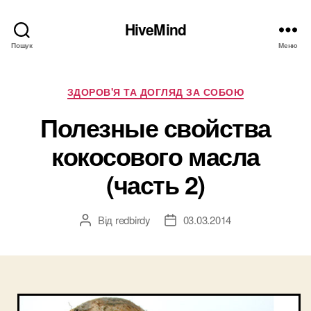
HiveMind
Пошук
Меню
Категорії
ЗДОРОВ'Я ТА ДОГЛЯД ЗА СОБОЮ
Полезные свойства
кокосового масла
(часть 2)
Від
redbirdy
03.03.2014
Автор
Дата
запису
запису