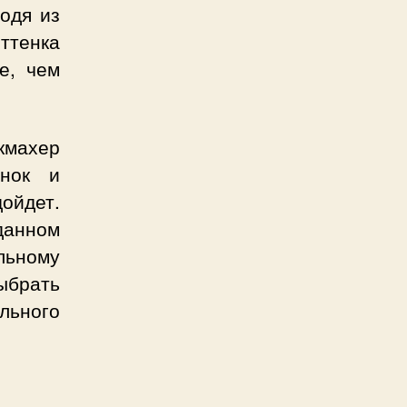
ходя из
ттенка
е, чем
кмахер
енок и
ойдет.
данном
льному
ыбрать
льного