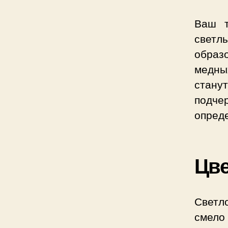
Ваш т
светл
образ
медны
стану
подче
опреде
Цве
Светл
смело