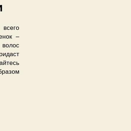
и
 всего
енок –
 волос
ридаст
айтесь
бразом