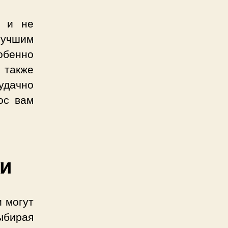
й и не
лучшим
обенно
 также
удачно
ос вам
жи
 могут
ыбирая