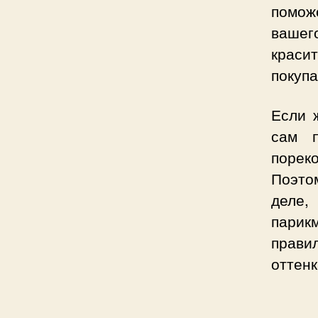
поможе
вашег
краси
покупа
Если 
сам п
порек
Поэто
деле,
парик
прави
оттенк