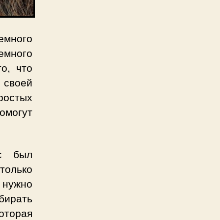
емного
емного
о, что
 своей
ростых
могут
с был
только
м нужно
бирать
оторая