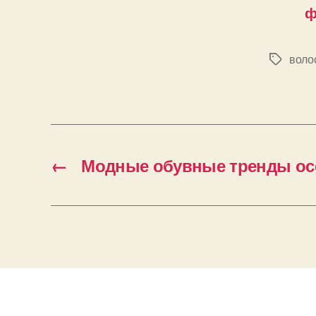
ф
воло
Позначк
←
Модные обувные тренды ос