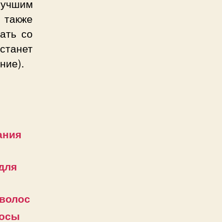
лучшим
 также
ать со
танет
ние).
ания
 для
 волос
лосы