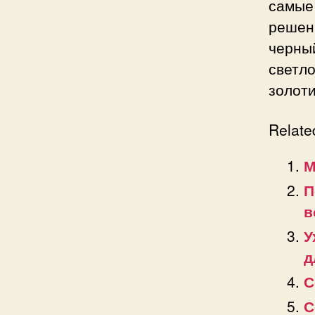
самые
решен
черны
свет
золот
Relate
М
П
в
У
д
С
С