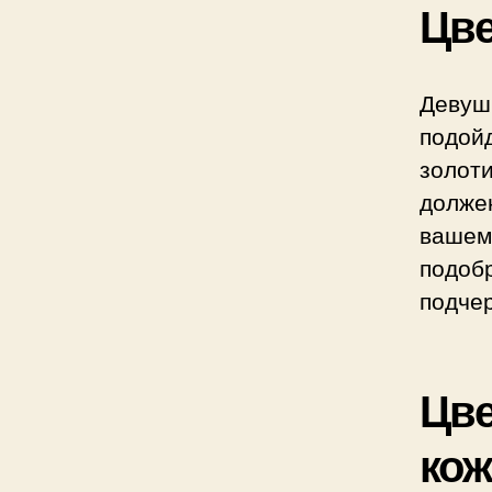
Цве
Девуш
подой
золот
долже
вашем
подоб
подчер
Цве
ко