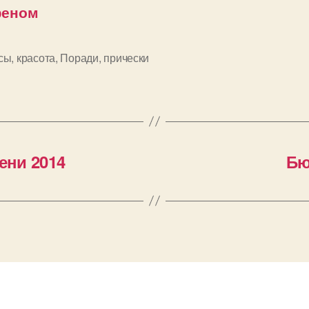
еном
сы
,
красота
,
Поради
,
прически
и
ени 2014
Бю