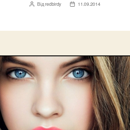
Від
redbirdy
11.09.2014
Автор
Дата
запису
запису