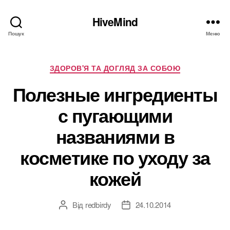
HiveMind
Пошук
Меню
Категорії
ЗДОРОВ'Я ТА ДОГЛЯД ЗА СОБОЮ
Полезные ингредиенты
с пугающими
названиями в
косметике по уходу за
кожей
Від
redbirdy
24.10.2014
Автор
Дата
запису
запису