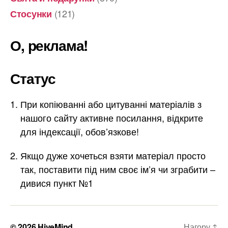
(121)
Стосунки
О, реклама!
Статус
При копіюванні або цитуванні матеріалів з
нашого сайту активне посилання, відкрите
для індексації, обов’язкове!
Якщо дуже хочеться взяти матеріал просто
так, поставити під ним своє ім’я чи зграбити –
дивися пункт №1
© 2026
HiveMind
Нагору
↑