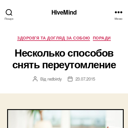
HiveMind
Пошук
Меню
Категорії
ЗДОРОВ'Я ТА ДОГЛЯД ЗА СОБОЮ
ПОРАДИ
Несколько способов
снять переутомление
Від
redbirdy
23.07.2015
Автор
Дата
запису
запису