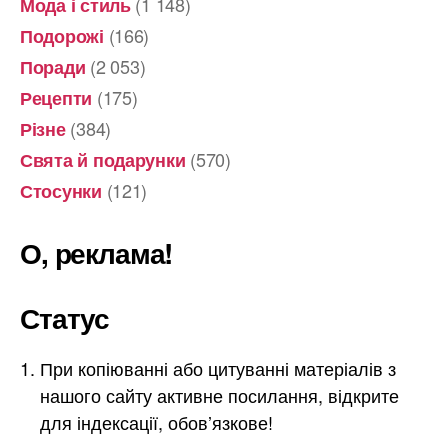
(1 148)
Мода і стиль
(166)
Подорожі
(2 053)
Поради
(175)
Рецепти
(384)
Різне
(570)
Свята й подарунки
(121)
Стосунки
О, реклама!
Статус
При копіюванні або цитуванні матеріалів з
нашого сайту активне посилання, відкрите
для індексації, обов’язкове!