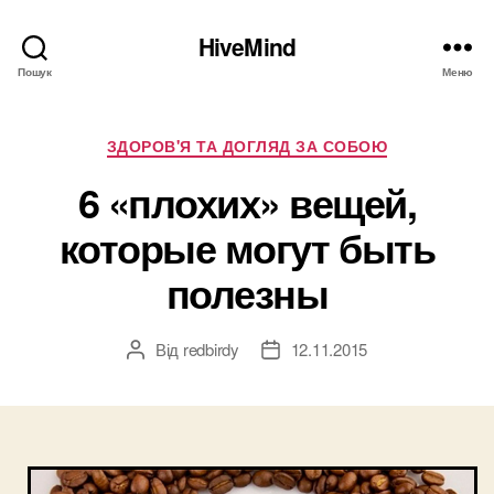
HiveMind
Пошук
Меню
Категорії
ЗДОРОВ'Я ТА ДОГЛЯД ЗА СОБОЮ
6 «плохих» вещей,
которые могут быть
полезны
Від
redbirdy
12.11.2015
Автор
Дата
запису
запису