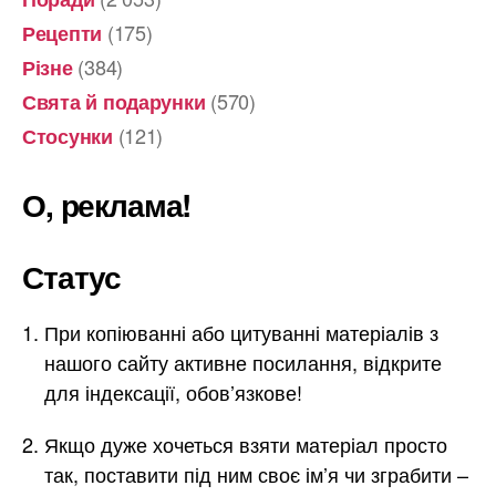
(175)
Рецепти
(384)
Різне
(570)
Свята й подарунки
(121)
Стосунки
О, реклама!
Статус
При копіюванні або цитуванні матеріалів з
нашого сайту активне посилання, відкрите
для індексації, обов’язкове!
Якщо дуже хочеться взяти матеріал просто
так, поставити під ним своє ім’я чи зграбити –