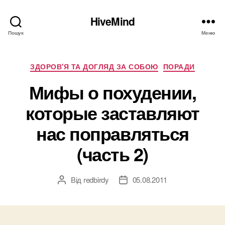
HiveMind
Пошук
Меню
Категорії
ЗДОРОВ'Я ТА ДОГЛЯД ЗА СОБОЮ
ПОРАДИ
Мифы о похудении,
которые заставляют
нас поправляться
(часть 2)
Від
redbirdy
05.08.2011
Автор
Дата
запису
запису