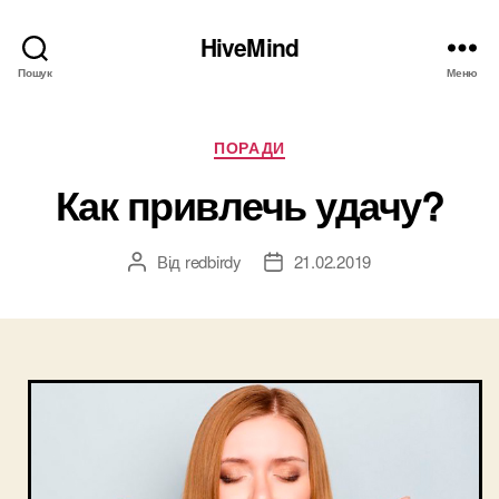
HiveMind
Пошук
Меню
Категорії
ПОРАДИ
Как привлечь удачу?
Від
redbirdy
21.02.2019
Автор
Дата
запису
запису