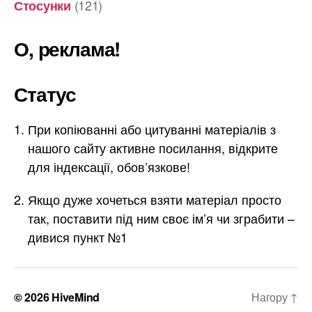
(121)
Стосунки
О, реклама!
Статус
При копіюванні або цитуванні матеріалів з
нашого сайту активне посилання, відкрите
для індексації, обов’язкове!
Якщо дуже хочеться взяти матеріал просто
так, поставити під ним своє ім’я чи зграбити –
дивися пункт №1
© 2026
HiveMind
Нагору
↑