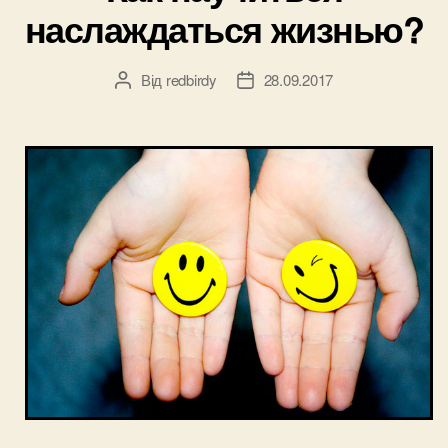
наслаждаться жизнью?
ними
бороться?
(часть
Від
redbirdy
28.09.2017
Автор
Дата
запису
запису
1)”