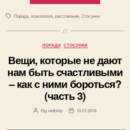
пережить
разрыв
отношений
Поради
,
психология
,
расставание
,
Стосунки
Позначки
как
можно
быстрее”
Категорії
ПОРАДИ
СТОСУНКИ
Вещи, которые не дают
нам быть счастливыми
– как с ними бороться?
(часть 3)
Від
redbirdy
13.01.2018
Автор
Дата
запису
запису