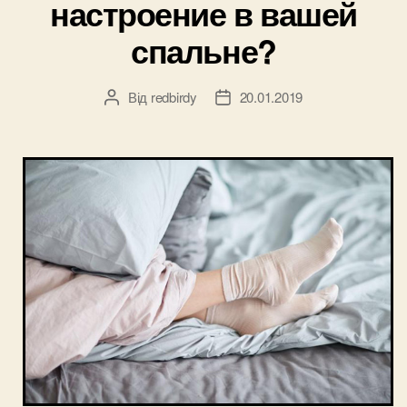
настроение в вашей
спальне?
Від
redbirdy
20.01.2019
Автор
Дата
запису
запису