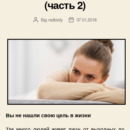
(часть 2)
3)”
Від
redbirdy
07.01.2018
Автор
Дата
запису
запису
Вы не нашли свою цель в жизни
Так много людей живет лишь от выходных до