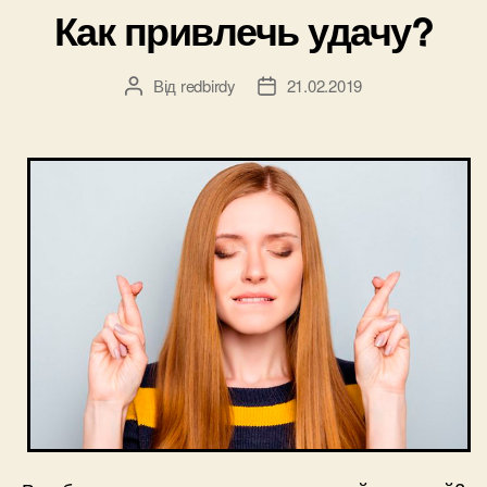
Как привлечь удачу?
Від
redbirdy
21.02.2019
Автор
Дата
запису
запису