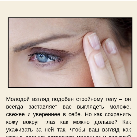
за
кожей
вокруг
глаз,
чтобы
ваш
взгляд
как
можно
дольше
остава
молоды
Молодой взгляд подобен стройному телу – он
всегда заставляет вас выглядеть моложе,
свежее и увереннее в себе. Но как сохранить
кожу вокруг глаз как можно дольше? Как
ухаживать за ней так, чтобы ваш взгляд как
можно дольше оставался молодым и свежим?