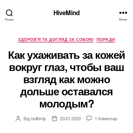
HiveMind
Пошук
Меню
Категорії
ЗДОРОВ'Я ТА ДОГЛЯД ЗА СОБОЮ
ПОРАДИ
Как ухаживать за кожей
вокруг глаз, чтобы ваш
взгляд как можно
дольше оставался
молодым?
до
Від
redbirdy
23.01.2020
1 Коментар
Автор
Дата
Как
запису
запису
ухажив