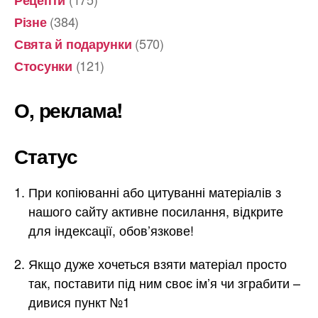
(384)
Різне
(570)
Свята й подарунки
(121)
Стосунки
О, реклама!
Статус
При копіюванні або цитуванні матеріалів з
нашого сайту активне посилання, відкрите
для індексації, обов’язкове!
Якщо дуже хочеться взяти матеріал просто
так, поставити під ним своє ім’я чи зграбити –
дивися пункт №1