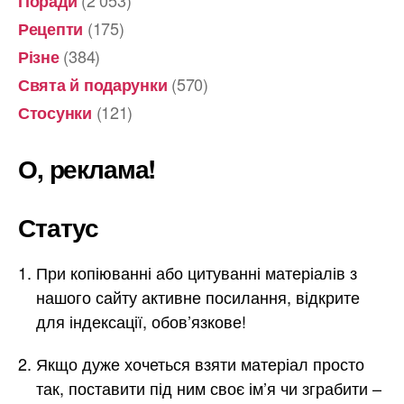
Поради
(175)
Рецепти
(384)
Різне
(570)
Свята й подарунки
(121)
Стосунки
О, реклама!
Статус
При копіюванні або цитуванні матеріалів з
нашого сайту активне посилання, відкрите
для індексації, обов’язкове!
Якщо дуже хочеться взяти матеріал просто
так, поставити під ним своє ім’я чи зграбити –