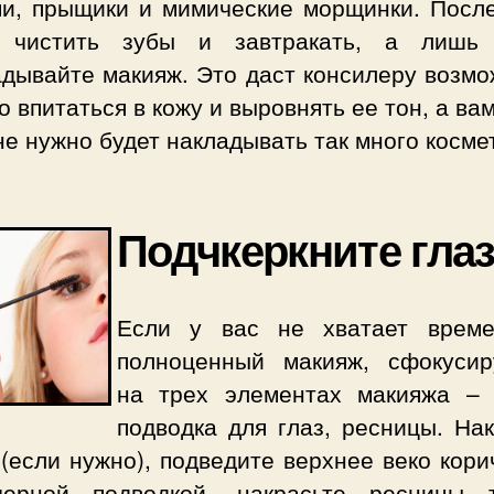
ми, прыщики и мимические морщинки. После
 чистить зубы и завтракать, а лишь
адывайте макияж. Это даст консилеру возмо
 впитаться в кожу и выровнять ее тон, а ва
не нужно будет накладывать так много косме
Подчкеркните гла
Если у вас не хватает врем
полноценный макияж, сфокусир
на трех элементах макияжа – 
подводка для глаз, ресницы. Нак
(если нужно), подведите верхнее веко кор
ерной подводкой, накрасьте ресницы 