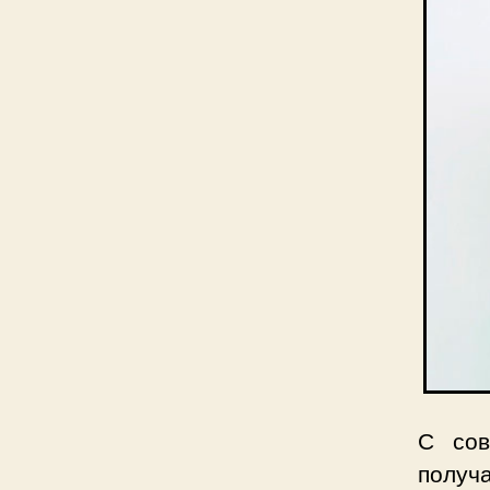
С сов
получ