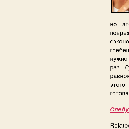
но эт
повре
сэконо
гребе
нужно 
раз б
равно
этого
готова
След
Relate