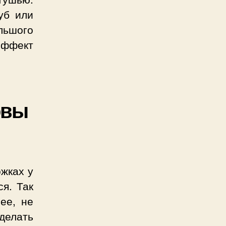
уб или
льшого
эффект
овы
ожках у
я. Так
ее, не
делать