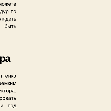
можете
едур по
глядеть
 быть
ера
ттенка
оемким
ктора,
ровать
ги под