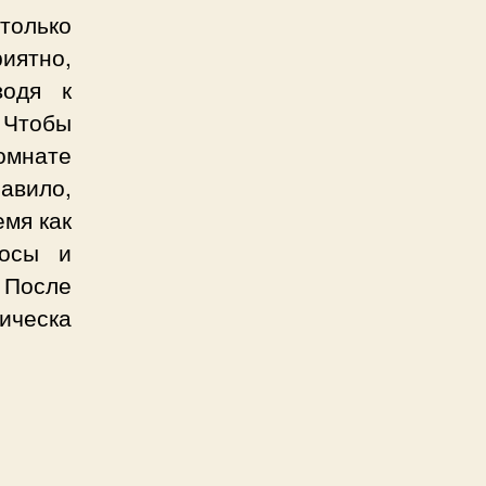
только
риятно,
водя к
 Чтобы
комнате
авило,
емя как
лосы и
 После
ическа