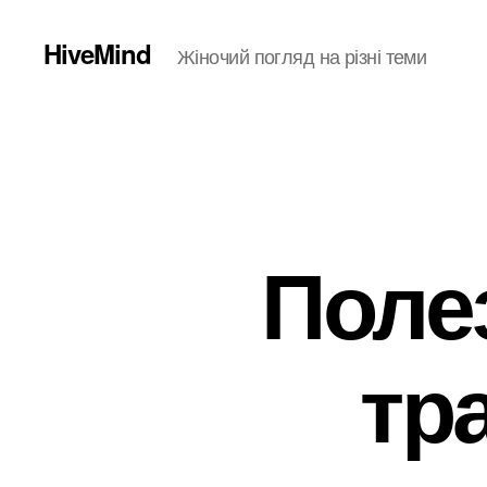
HiveMind
Жіночий погляд на різні теми
Поле
тр