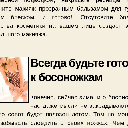
ните макияж прозрачным бальзамом для г
им блеском, и готово!! Отсутсвите бо
ества косметики на вашем лице создаст 
ального макияжа.
Всегда будьте гот
к босоножкам
Конечно, сейчас зима, и о босон
нас даже мысли не закрадываютс
это совет будет полезен летом. Тем не мен
 забывать слоедить о своих ножках. Чем 