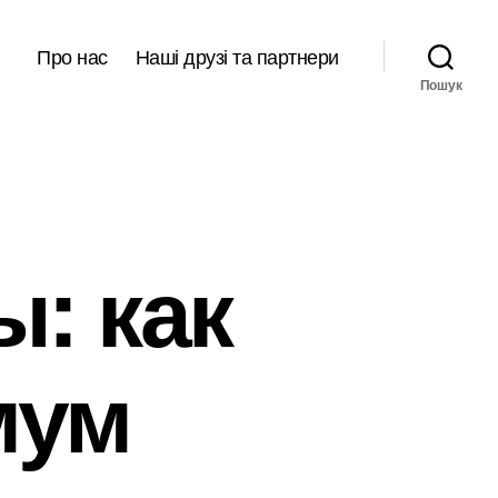
Про нас
Наші друзі та партнери
Пошук
: как
мум