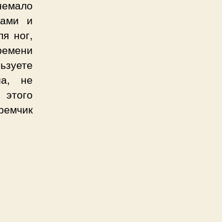
немало
пами и
ля ног,
ремени
ьзуете
а, не
 этого
ремчик