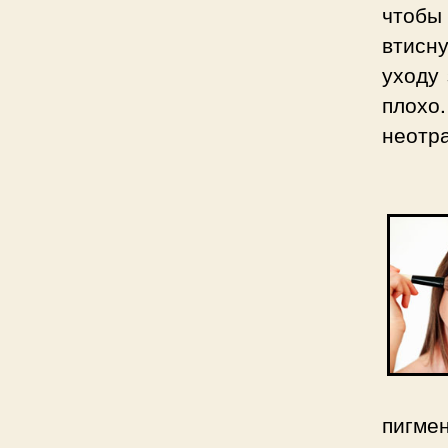
чтобы
втисну
уходу 
плох
неотра
пигме