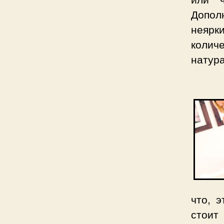
Допол
неярк
колич
натур
что, 
стоит