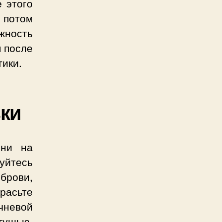
 этого
 потом
жность
м после
тики.
зки
ени на
уйтесь
брови,
расьте
ичневой
тушью.