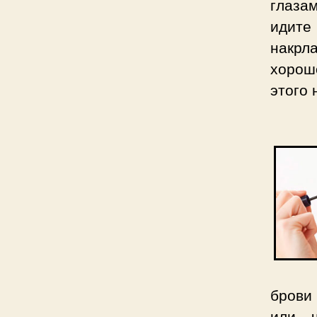
глаза
идите
накрл
хорошо
этого 
брови 
или ч