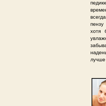
педик
време
всегда
пензу
хотя 
увла
забыв
наден
лучше