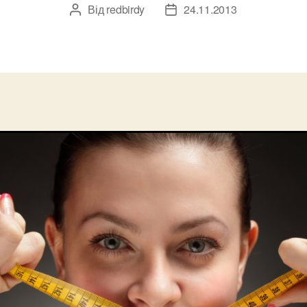
Від
redbirdy
24.11.2013
Автор
Дата
запису
запису