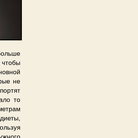
больше
 чтобы
новной
рые не
спортят
ало то
метрам
диеты,
ользуя
ужного