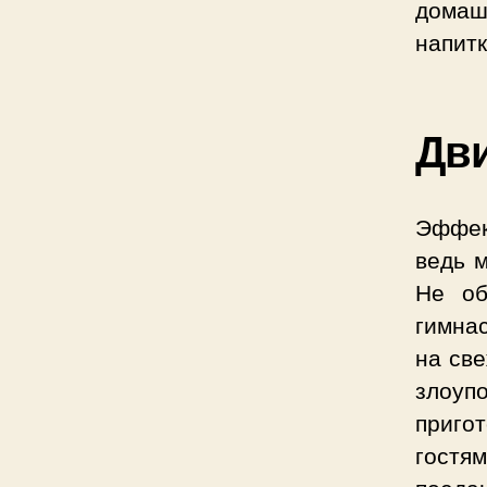
домаш
напитк
Дви
Эффек
ведь 
Не об
гимнас
на све
злоуп
приго
гостям