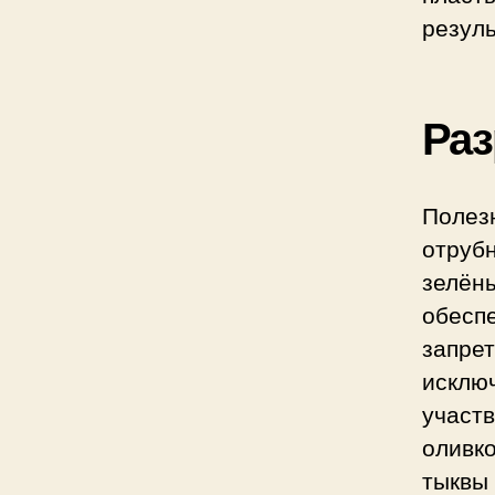
резуль
Ра
Полез
отруб
зелён
обесп
запре
исклю
участ
оливк
тыквы