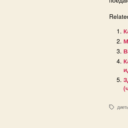
поеда
Relate
К
М
В
К
и
З
(
диет
Позначк