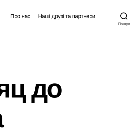
Про нас
Наші друзі та партнери
Пошук
яц до
а