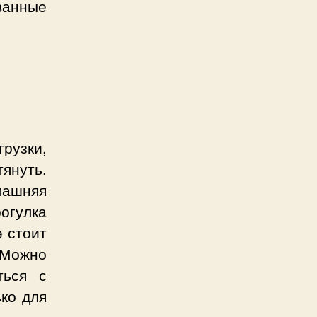
ванные
рузки,
януть.
машняя
рогулка
е стоит
 Можно
ться с
ько для