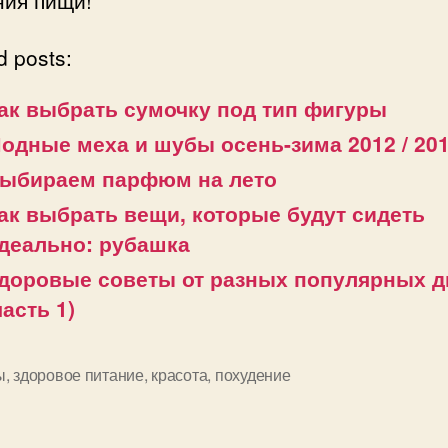
ния пищи!
d posts:
ак выбрать сумочку под тип фигуры
одные меха и шубы осень-зима 2012 / 20
ыбираем парфюм на лето
ак выбрать вещи, которые будут сидеть
деально: рубашка
доровые советы от разных популярных д
часть 1)
ы
,
здоровое питание
,
красота
,
похудение
и