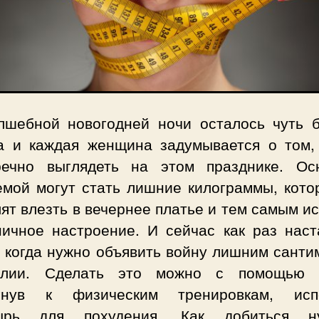
лшебной новогодней ночи осталось чуть 
а и каждая женщина задумывается о том,
речно выглядеть на этом празднике. Ос
емой могут стать лишние килограммы, кото
ят влезть в вечернее платье и тем самым и
ничное настроение. И сейчас как раз наст
, когда нужно объявить войну лишним санти
лии. Сделать это можно с помощью 
гнув к физическим тренировкам, исп
ырь для похудения. Как добиться н