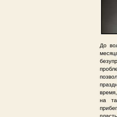
До во
месяц
безуп
пробл
позвол
празд
время
на та
прибе
пласт