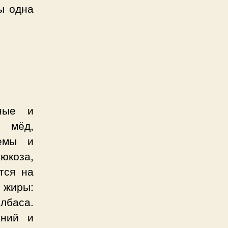
ы одна
ные и
, мёд,
жемы и
люкоза,
тся на
 жиры:
лбаса.
ений и