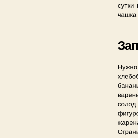
сутки
чашка 
За
Нужн
хлебо
банан
варень
солод
фигур
жарен
Огран