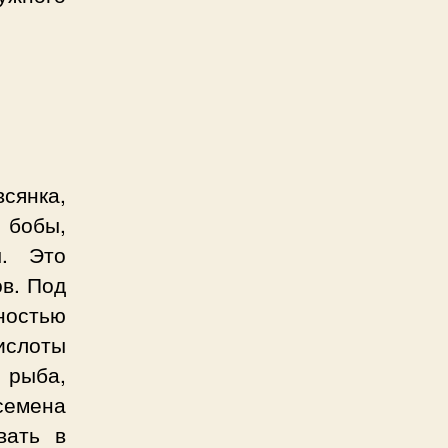
сянка,
 бобы,
ы. Это
в. Под
ностью
ислоты
 рыба,
семена
вать в