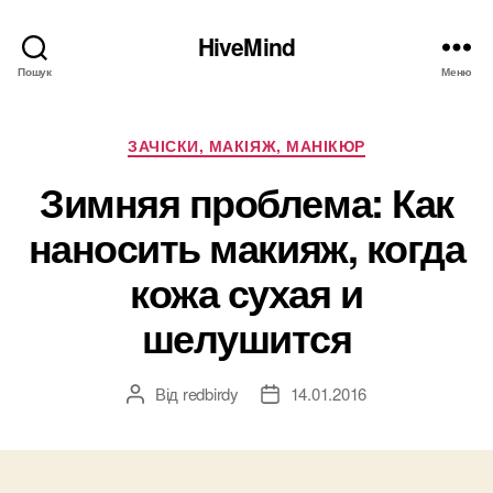
HiveMind
Пошук
Меню
Категорії
ЗАЧІСКИ, МАКІЯЖ, МАНІКЮР
Зимняя проблема: Как
наносить макияж, когда
кожа сухая и
шелушится
Від
redbirdy
14.01.2016
Автор
Дата
запису
запису