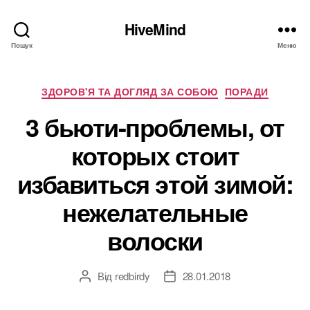
HiveMind
Пошук
Меню
Категорії
ЗДОРОВ'Я ТА ДОГЛЯД ЗА СОБОЮ
ПОРАДИ
3 бьюти-проблемы, от
которых стоит
избавиться этой зимой:
нежелательные
волоски
Від
redbirdy
28.01.2018
Автор
Дата
запису
запису