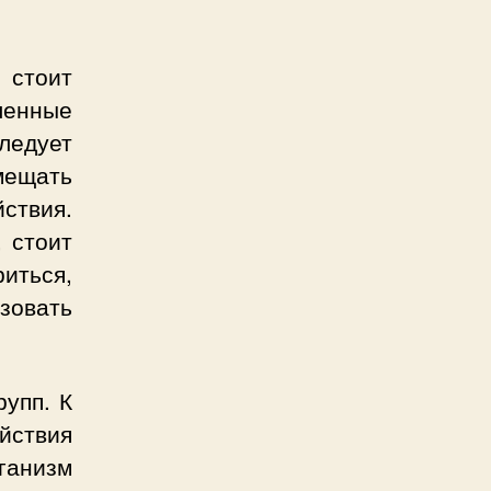
 стоит
енные
ледует
мещать
ствия.
 стоит
иться,
зовать
рупп. К
йствия
ганизм