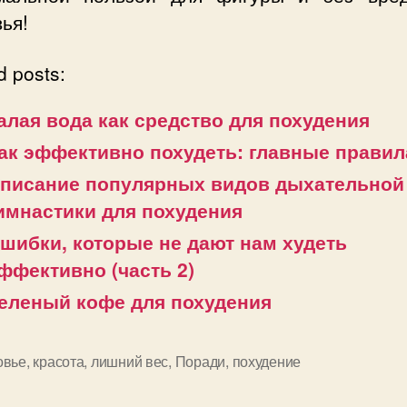
ья!
d posts:
алая вода как средство для похудения
ак эффективно похудеть: главные правил
писание популярных видов дыхательной
имнастики для похудения
шибки, которые не дают нам худеть
ффективно (часть 2)
еленый кофе для похудения
овье
,
красота
,
лишний вес
,
Поради
,
похудение
и