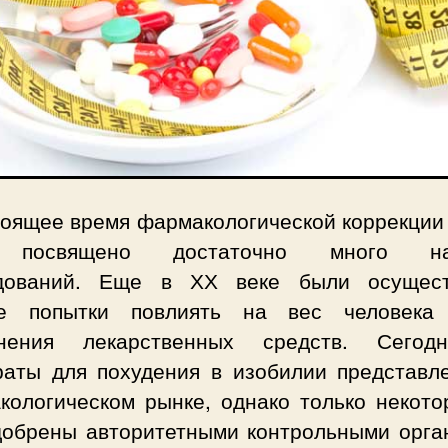
тоящее время фармакологической коррекции
 посвящено достаточно много на
дований. Еще в ХХ веке были осущес
е попытки повлиять на вес человека
нения лекарственных средств. Сего
раты для похудения в изобилии представл
кологическом рынке, однако только некото
добрены авторитетными контрольными орга