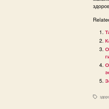
здоров
Relate
Т
К
О
г
О
э
З
здор
Позначк