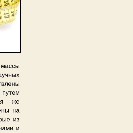
 массы
учных
твлены
 путем
дня же
ены на
рые из
нами и