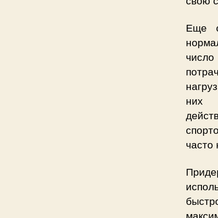
Еще о
норма
числ
потрач
нагру
них 
дейст
спорто
часто 
Прид
испол
быстр
макси