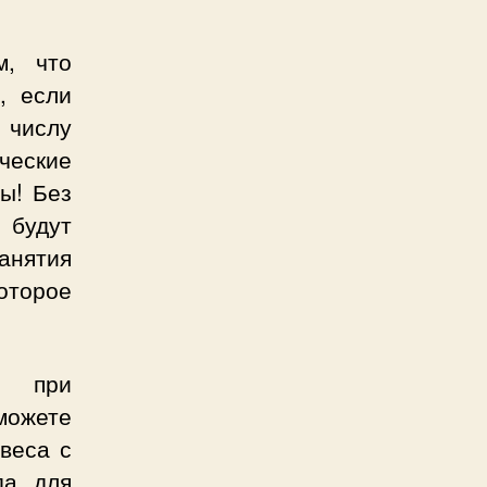
м, что
, если
числу
ические
ы! Без
будут
анятия
которое
й при
можете
веса с
да для