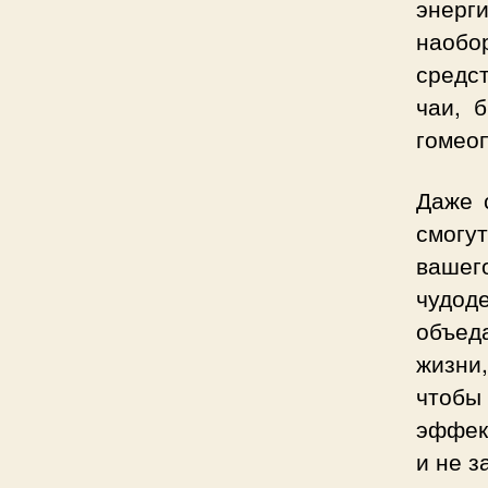
энерг
наобо
средс
чаи, 
гомео
Даже 
смогу
вашег
чудо
объед
жизни
чтобы
эффек
и не з