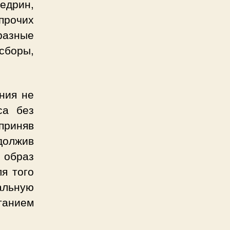
едрин,
прочих
разные
сборы,
ния не
са без
приняв
олжив
 образ
я того
альную
танием