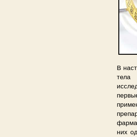
В нас
тела
иссле
первы
приме
препа
фарма
них о