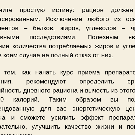
ните простую истину: рацион долже
нсированным. Исключение любого из ос
нентов – белков, жиров, углеводов – ч
ивными последствиями. Полезным яв
ние количества потребляемых жиров и угле
в коем случае не полный отказ от них.
 тем, как начать курс приема препарат
дения, рекомендуют определить ср
йность дневного рациона и вычесть из этог
600 калорий. Таким образом вы пол
ендованную для вас энергетическую це
на и сможете усилить эффект препара
вательно, улучшить качество жизни и по
самооценку.