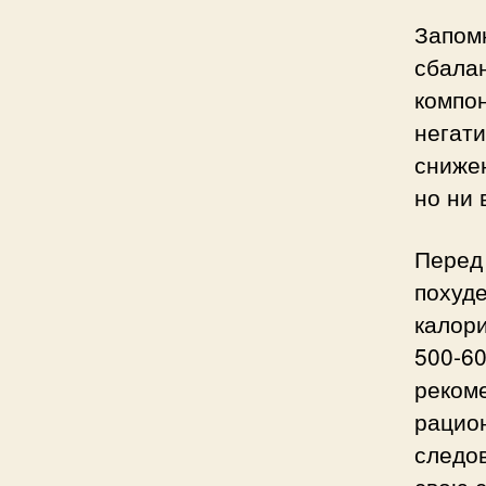
Запом
сбала
компо
негат
сниже
но ни 
Перед
поху
калори
500-
реком
рацио
следо
свою 