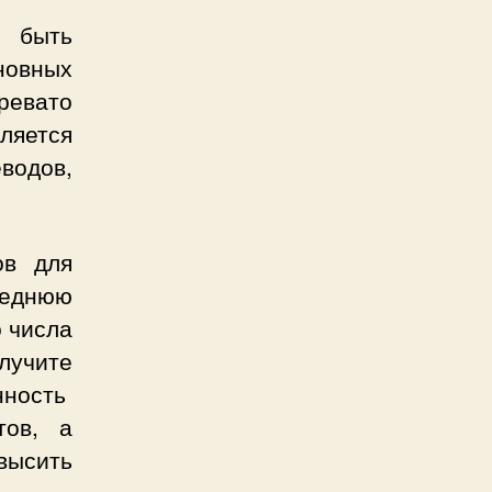
н быть
новных
ревато
ляется
водов,
ов для
еднюю
о числа
учите
нность
тов, а
высить