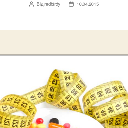
Від
redbirdy
10.04.2015
Автор
Дата
запису
запису