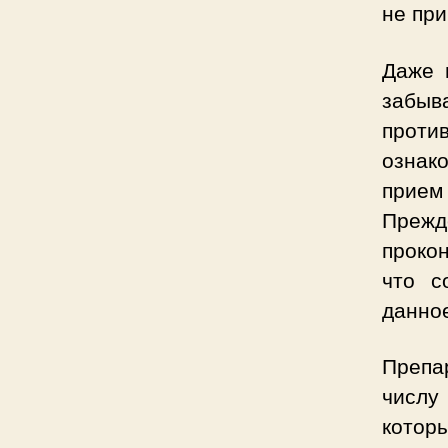
не пр
Даже 
забы
проти
ознак
прием
Прежд
проко
что с
данное
Препар
числу
котор