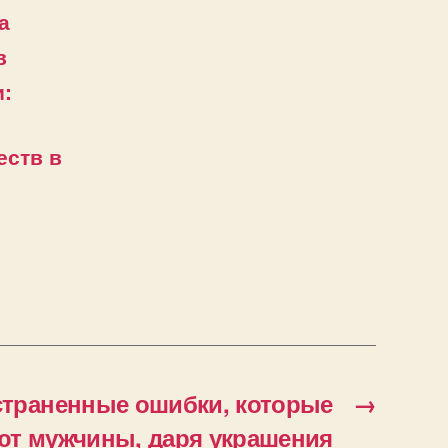
а
в
:
еств в
траненные ошибки, которые
→
т мужчины, даря украшения