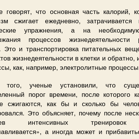
е говорят, что основная часть калорий, к
изм сжигает ежедневно, затрачивается
ческие упражнения, а на необходиму
ржания процессов жизнедеятельности 
к. Это и транспортировка питательных веще
тов жизнедеятельности в клетки и обратно, 
сы, как, например, электролитные процессы
 того, ученые установили, что суще
еленный порог времени, после которого к
е сжигаются, как бы и сколько бы чело
ровался. Это объясняет, почему после неск
яцев интенсивных тренировок
навливается», а иногда может и прибавитьс