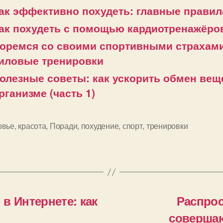
ак эффективно похудеть: главные правил
ак похудеть с помощью кардиотренажёро
оремся со своими спортивными страхами
иловые тренировки
олезные советы: как ускорить обмен вещ
рганизме (часть 1)
овье
,
красота
,
Поради
,
похудение
,
спорт
,
тренировки
и
в Интернете: как
Распрос
совершаю