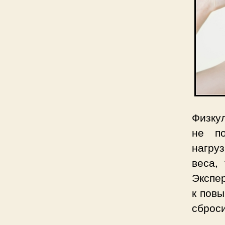
Физкул
не по
нагруз
веса,
Экспер
к пов
сброс