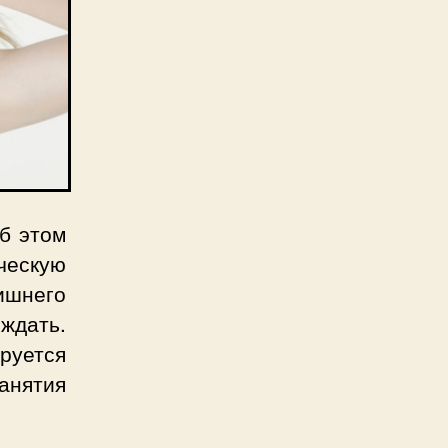
об этом
ческую
лишнего
ждать.
ируется
анятия