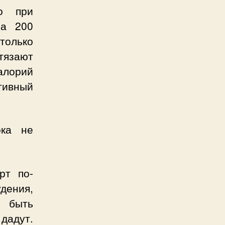
о при
на 200
только
тязают
алорий
тивный
ока не
рт по-
дения,
ы быть
 дадут.