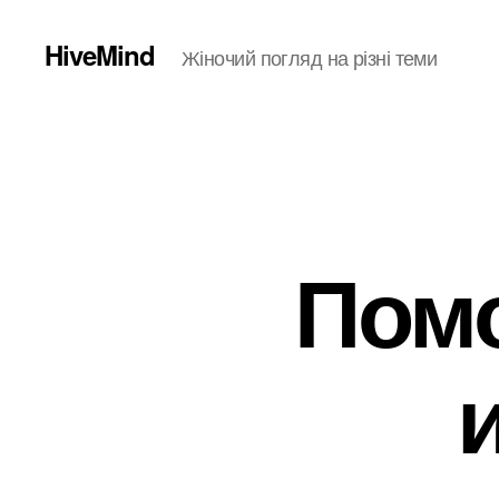
HiveMind
Жіночий погляд на різні теми
Помо