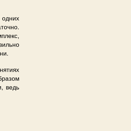
 одних
точно.
плекс,
вильно
ни.
нятиях
бразом
, ведь