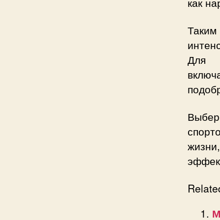
как н
Таким
интен
Для о
включ
подоб
Выбер
спорт
жизни
эффек
Relate
М