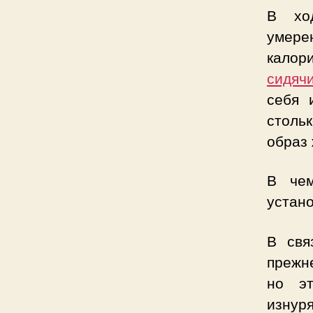
В хо
умере
калор
сидяч
себя 
столь
образ 
В чем
устано
В свя
прежн
но эт
изнуря