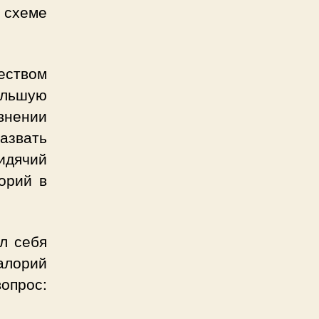
 схеме
еством
ольшую
внении
азвать
идячий
орий в
ил себя
калорий
вопрос: