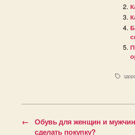
К
К
Б
с
П
о
здор
Позначк
←
Обувь для женщин и мужчин 
сделать покупку?