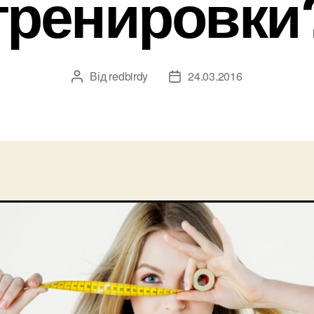
тренировки
Від
redbirdy
24.03.2016
Автор
Дата
запису
запису