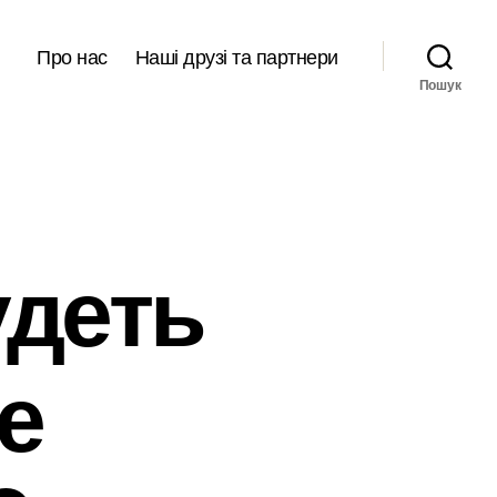
Про нас
Наші друзі та партнери
Пошук
удеть
е