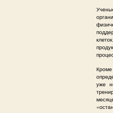
Учены
орган
физи
подде
клето
продук
процес
Кроме
опред
уже н
трени
мес
«оста