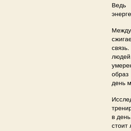
Ведь 
энерге
Между
сжига
связь
людей
умере
образ
день 
Исслед
тренир
в день
стоит 