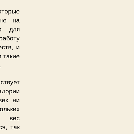
оторые
 не на
ю для
работу
ств, и
и такие
.
ствует
алории
век ни
ольких
 вес
я, так