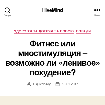
HiveMind
Пошук
Меню
Категорії
ЗДОРОВ'Я ТА ДОГЛЯД ЗА СОБОЮ
ПОРАДИ
Фитнес или
миостимуляция –
возможно ли «ленивое»
похудение?
Від
redbirdy
16.01.2017
Автор
Дата
запису
запису